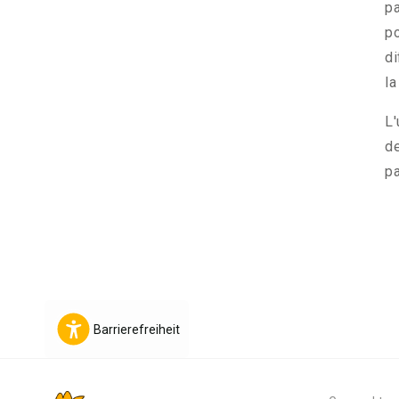
pa
po
di
la
L'
de
pa
Barrierefreiheit