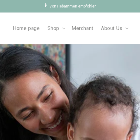
🤰
Von Hebammen empfohlen
Home page
Shop
Merchant
About Us