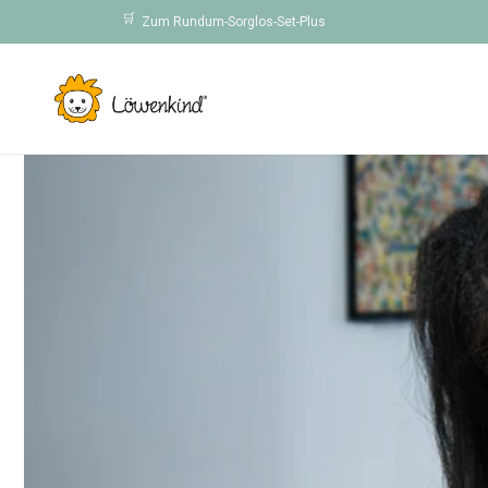
Skip to
🛒
Zum Rundum-Sorglos-Set-Plus
content