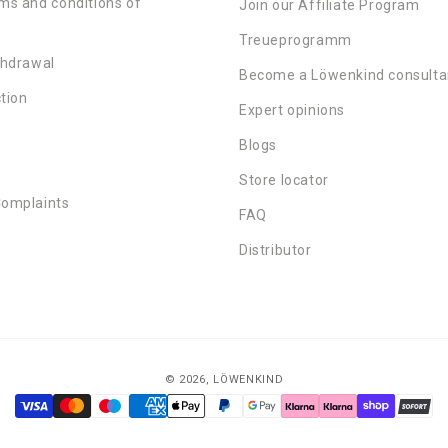
ms and conditions of
Join our Affiliate Program
Treueprogramm
thdrawal
Become a Löwenkind consulta
tion
Expert opinions
Blogs
Store locator
Complaints
FAQ
Distributor
© 2026,
LÖWENKIND
Payment
methods