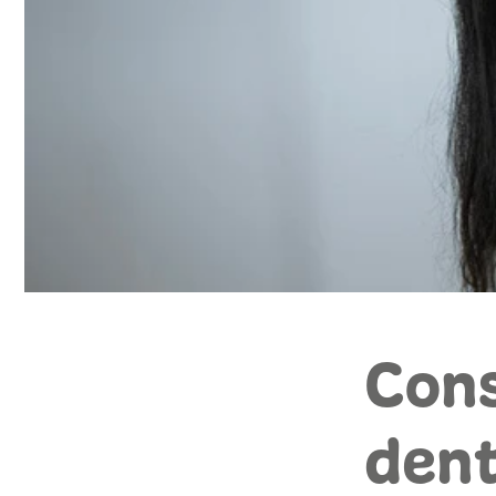
Cons
dent