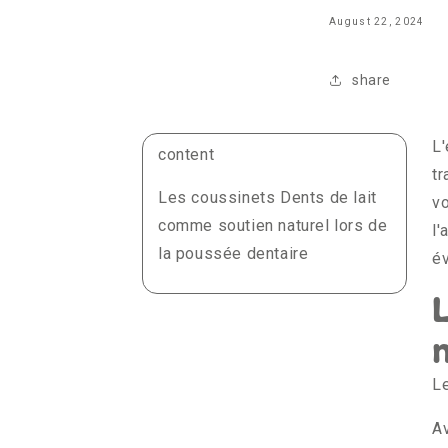
August 22, 2024
share
L'
content
tr
Les coussinets Dents de lait
vo
comme soutien naturel lors de
l'
la poussée dentaire
év
Le
Av