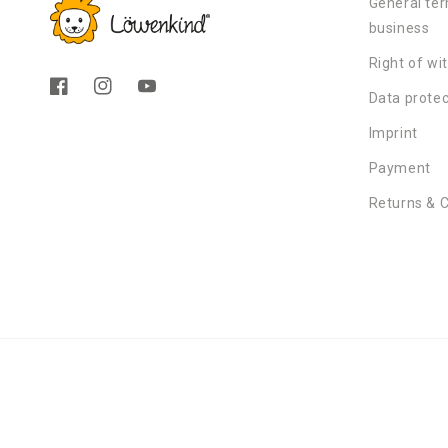
General ter
business
Right of wi
Facebook
Instagram
YouTube
Data protec
Imprint
Payment
Returns & 