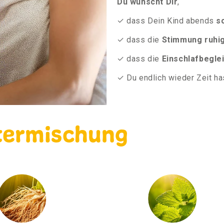
Du wünscht Dir
,
✓ dass Dein Kind abends
s
✓ dass die
Stimmung ruhi
✓ dass die
Einschlafbegle
✓ Du endlich wieder Zeit h
termischung