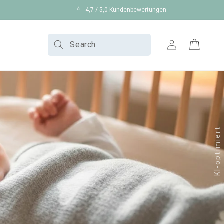
⭐
4,7 / 5,0 Kundenbewertungen
Log
Search
Cart
in
KI-optimiert