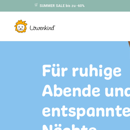
Skip to
🛒
SUMMER SALE bis zu -60%
content
Für ruhige
Abende un
entspannt