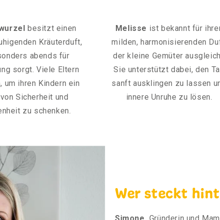
nwurzel
besitzt einen
Melisse
ist bekannt für ihre
ruhigenden Kräuterduft,
milden, harmonisierenden Duf
sonders abends für
der kleine Gemüter ausgleich
ng sorgt. Viele Eltern
Sie unterstützt dabei, den T
, um ihren Kindern ein
sanft ausklingen zu lassen u
 von Sicherheit und
innere Unruhe zu lösen.
nheit zu schenken.
Wer steckt hin
Simone,
Gründerin und Mama