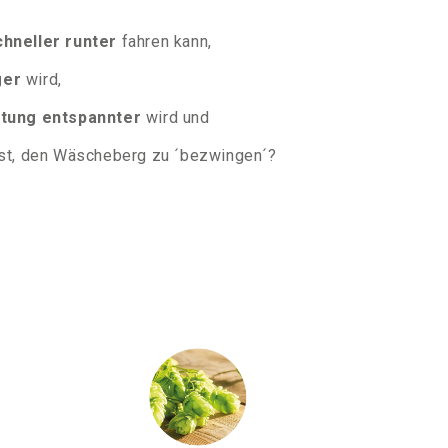
chneller runter
fahren kann,
ger
wird,
itung entspannter
wird und
ast, den Wäscheberg zu ´bezwingen´?