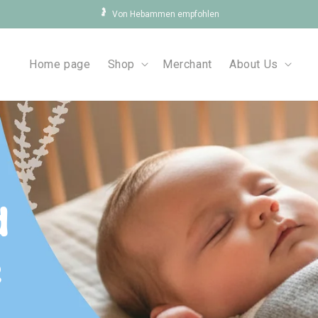
🤰
Von Hebammen empfohlen
Home page
Shop
Merchant
About Us
d
e