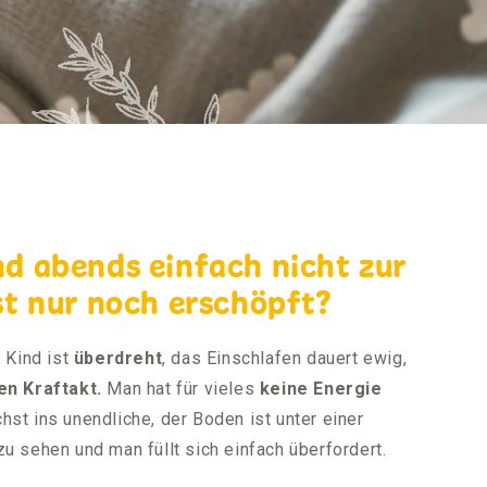
d abends einfach nicht zur
st nur noch erschöpft?
 Kind ist
überdreht
, das Einschlafen dauert ewig,
en Kraftakt.
Man hat für vieles
keine Energie
st ins unendliche, der Boden ist unter einer
u sehen und man füllt sich einfach überfordert.