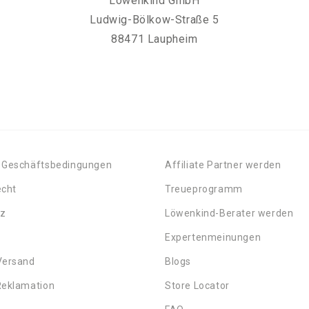
Löwenkind GmbH
Ludwig-Bölkow-Straße 5
88471 Laupheim
 Geschäftsbedingungen
Affiliate Partner werden
echt
Treueprogramm
tz
Löwenkind-Berater werden
Expertenmeinungen
Versand
Blogs
Reklamation
Store Locator