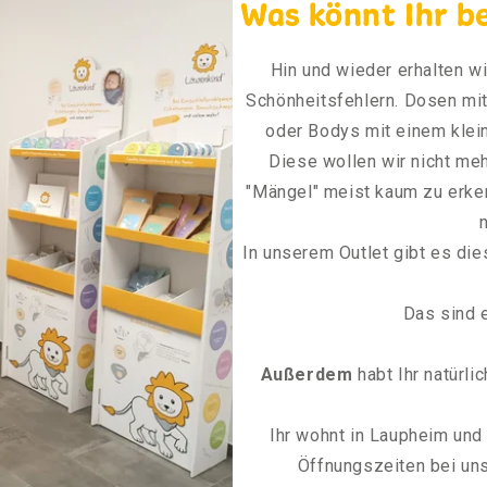
Was könnt Ihr b
Hin und wieder erhalten w
Schönheitsfehlern. Dosen mit 
oder Bodys mit einem klein
Diese wollen wir nicht me
"Mängel" meist kaum zu erke
n
In unserem Outlet gibt es di
Das sind 
Außerdem
habt Ihr natürli
Ihr wohnt in Laupheim un
Öffnungszeiten bei uns 