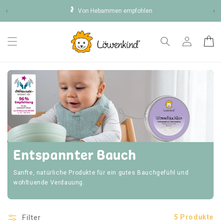
Direkt
🤰
zum
‹
Von Hebammen empfohlen
›
Inhalt
Einloggen
Warenko
Entspannter Bauch
Sanfte, natürliche Produkte für ein gutes Bauchgefühl und
wohltuende Verdauung.
Filter
5 Produkte