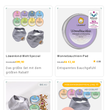
Löwenkind-Welt-Special
Wonnebäuchlein-Pad
4.88
Normaler
Verkaufspreis
€89,90
Normaler
Verkaufspreis
Ab €2,64
€116,80
€6,60
Preis
Preis
Das größte Set mit dem
Entspanntes Bauchgefühl
größten Rabatt!
BIS 4 J
HEBAMMENEMPFEHLUNG 🤍
AB GEBURT