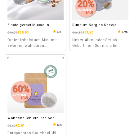
Einsteigerset Musselin-
Rundum-Sorglos-Special
Halstuch Mini
4.81
4.95
Normaler
Verkaufspreis
€38,90
Normaler
Verkaufspreis
€53,20
€40,70
€66,50
Preis
Preis
Dreieckshalstuch Mini mit
Unser Allrounder-Set ab
zwei frei wählbaren
Geburt - ein Set mit allen
Kräuterpad Dosen.
Lösungen für Kinder-
Wehwehchen.
Wonnebäuchlein-Pad-5er-
Vorteilspackung
5.00
Normaler
Verkaufspreis
€2,64
€6,60
Preis
Entspanntes Bauchgefühl