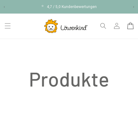
Direkt
⭐
zum
‹
4,7 / 5,0 Kundenbewertungen
›
Inhalt
Einloggen
Warenko
Produkte