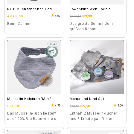
NEU: Milchzähnchen-Pad
Löwenkind-Welt-Special
Normaler
4.89
AB €8,60
Normaler
Verkaufspreis
€89,90
€116,80
Preis
Preis
Beim Zahnen
Das größte Set mit dem
größten Rabatt!
0-4 J.
Musselin-Halstuch "Mini"
Mama und Kind Set
Normaler
4.79
4.60
€23,50
Normaler
Verkaufspreis
€59,90
€76,80
Preis
Preis
Das Musselin-Tuch besteht
Enthält 2 Musselin-Tücher
aus 100% Bio-Baumwolle und
und 3 Kräuterpad Dosen:
ist mit seinem leichten Stoff
Gute-Nacht, Rotznäschen
auch für den Sommer
und Wonnebäuchlein.
AB GEBURT