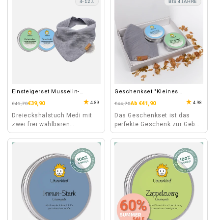
4-12 J.
BIS 4 JAHRE
Einsteigerset Musselin-
Geschenkset "Kleines
Halstuch Medi
Wunder"
4.89
4.98
Normaler
Verkaufspreis
€39,90
Normaler
Verkaufspreis
Ab €41,90
€41,70
€44,70
Preis
Preis
Dreieckshalstuch Medi mit
Das Geschenkset ist das
zwei frei wählbaren
perfekte Geschenk zur Geburt
Kräuterpad Dosen.
mit den beiden beliebtesten
Kräuterpads.