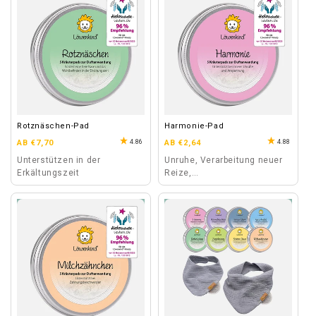
Rotznäschen-Pad
Harmonie-Pad
Normaler
Normaler
4.86
4.88
AB €7,70
AB €2,64
Preis
Preis
Unterstützen in der
Unruhe, Verarbeitung neuer
Erkältungszeit
Reize,
Kindergarteneingewöhnung