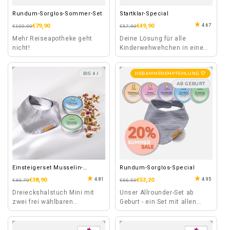
Rundum-Sorglos-Sommer-Set
Startklar-Special
4.67
Normaler
Verkaufspreis
€79,90
Normaler
Verkaufspreis
€49,90
€100,00
€57,90
Preis
Preis
Mehr Reiseapotheke geht
Deine Lösung für alle
nicht!
Kinderwehwehchen in einem
Set vereint!
Wachstumsschub,
BIS 4 J
HEBAMMENEMPFEHLUNG 🤍
Erkältungszeit,
AB GEBURT
Schlafprobleme,....
Einsteigerset Musselin-
Rundum-Sorglos-Special
Halstuch Mini
4.81
4.95
Normaler
Verkaufspreis
€38,90
Normaler
Verkaufspreis
€53,20
€40,70
€66,50
Preis
Preis
Dreieckshalstuch Mini mit
Unser Allrounder-Set ab
zwei frei wählbaren
Geburt - ein Set mit allen
Kräuterpad Dosen.
Lösungen für Kinder-
Wehwehchen.