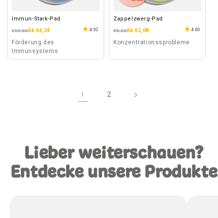
Immun-Stark-Pad
Zappelzwerg-Pad
4.92
4.00
Normaler
Verkaufspreis
Ab €4,24
Normaler
Verkaufspreis
Ab €2,08
€10,60
€5,20
Preis
Preis
Förderung des
Konzentrationssprobleme
Immunsystems
2
1
Lieber weiterschauen?
Entdecke unsere Produkte