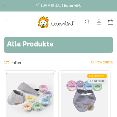
Direkt
🛒
zum
‹
SUMMER SALE bis zu -60%
›
Inhalt
Einloggen
Warenko
Alle Produkte
Filter
32 Produkte
ELTERNTIPP
AB GEBURT