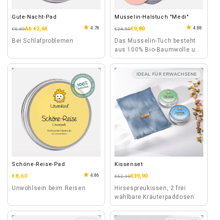
Gute-Nacht-Pad
Musselin-Halstuch "Medi"
4.78
4.88
Normaler
Verkaufspreis
Ab €2,64
Normaler
Verkaufspreis
€9,80
€6,60
€24,50
Preis
Preis
Bei Schlafproblemen
Das Musselin-Tuch besteht
aus 100% Bio-Baumwolle und
ist mit seinem leichten Stoff
auch für den Sommer
IDEAL FÜR ERWACHSENE
geeignet.
Schöne-Reise-Pad
Kissenset
Normaler
4.86
€8,60
Normaler
Verkaufspreis
€39,90
€52,10
Preis
Preis
Unwohlsein beim Reisen
Hirsespreukissen, 2 frei
wählbare Kräuterpaddosen