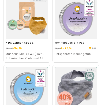
geeignet.
NEU: Zahnen Special
Wonnebäuchlein-Pad
4.88
Normaler
Verkaufspreis
€44,90
Normaler
Verkaufspreis
Ab €2,64
€51,30
€6,60
Preis
Preis
Musselin Mini (0-4 J.) mit 5
Entspanntes Bauchgefühl
Rotznäschen-Pads und 15
Milchzähnchen-Pads
4-12 J.