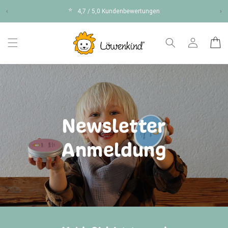
Direkt
⭐
zum
‹
4,7 / 5,0 Kundenbewertungen
›
Inhalt
Einloggen
Warenko
Newsletter
Anmeldung