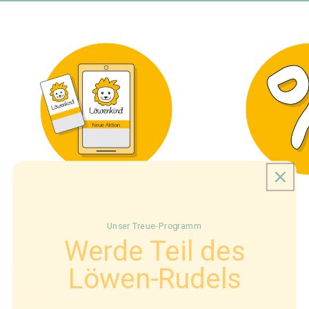
Unser Treue-Programm
Werde Teil des
von
1
/
2
Löwen-Rudels
Barrierefreiheit