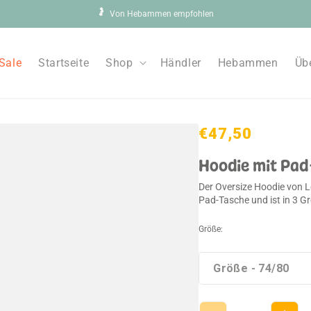
🤰
Von Hebammen empfohlen
Sale
Startseite
Shop
Händler
Hebammen
Üb
Normaler
€47,50
Preis
Hoodie mit Pad
Der Oversize Hoodie von L
Pad-Tasche und ist in 3 Gr
Größe: