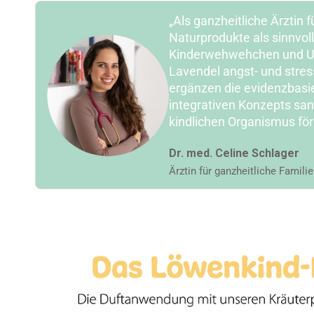
„Als ganzheitliche Ärztin
Naturprodukte als sinnvol
Kinderwehwehchen und Unr
Lavendel angst- und stres
ergänzen die evidenzbasi
integrativen Konzepts san
kindlichen Organismus för
Dr. med. Celine Schlager
Ärztin für ganzheitliche Famili