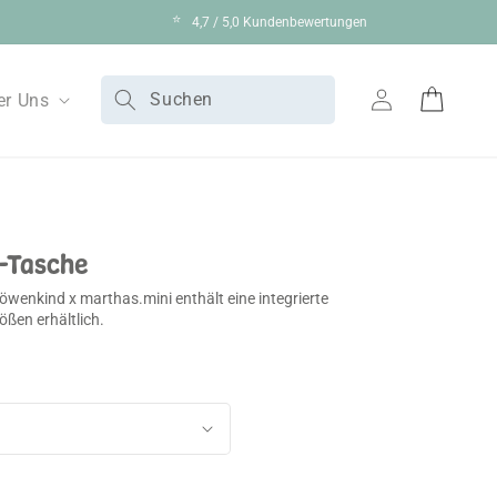
⭐
4,7 / 5,0 Kundenbewertungen
Suchen
er Uns
Einloggen
Warenkorb
-Tasche
öwenkind x marthas.mini enthält eine integrierte
ößen erhältlich.