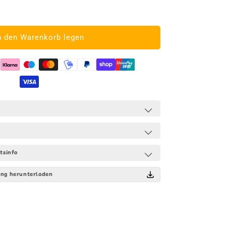
he
ge
n den Warenkorb legen
ie
he
tsinfo
ng herunterladen