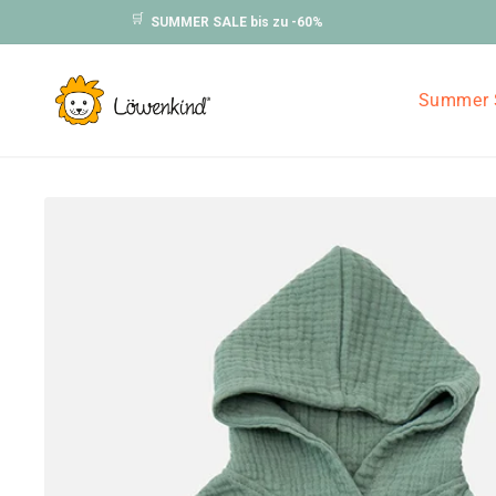
Direkt
🛒
SUMMER SALE bis zu -60%
zum
Inhalt
Summer 
Zu
Produktinformationen
springen