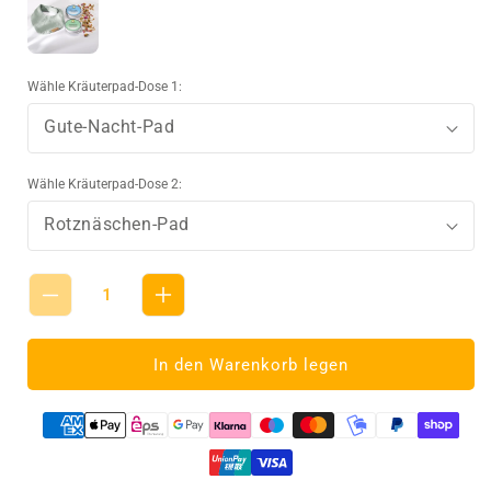
Wähle Kräuterpad-Dose 1:
Gute-Nacht-Pad
Wähle Kräuterpad-Dose 2:
Rotznäschen-Pad
Verringere
Erhöhe
die
die
Menge
Menge
In den Warenkorb legen
für
für
Einsteigerset
Einsteigerset
Musselin-
Musselin-
Halstuch
Halstuch
Mini
Mini