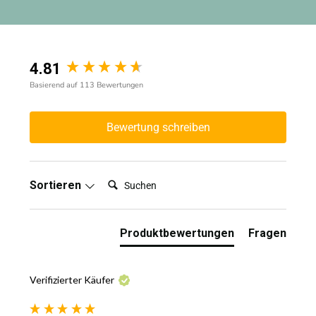
4.81
New content loaded
Basierend auf 113 Bewertungen
Bewertung schreiben
Suchen:
Sortieren
Produktbewertungen
Fragen
Verifizierter Käufer