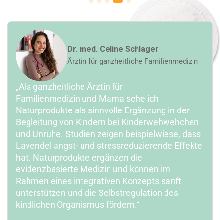
Dr. med. Celine Schlager
Ärztin für ganzheitliche Familienmedizin
„Als ganzheitliche Ärztin für
Familienmedizin und Mama sehe ich
Naturprodukte als sinnvolle Ergänzung in der
Begleitung von Kindern bei Kinderwehwehchen
und Unruhe. Studien zeigen beispielwiese, dass
Lavendel angst- und stressreduzierende Effekte
hat. Naturprodukte ergänzen die
evidenzbasierte Medizin und können im
Rahmen eines integrativen Konzepts sanft
unterstützen und die Selbstregulation des
kindlichen Organismus fördern.“