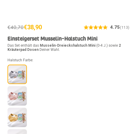
€38,90
€40,70
4.75
(113)
Normaler
Verkaufspreis
Preis
Einsteigerset Musselin-Halstuch Mini
Das Set enthält das
Musselin-Dreieckshalstuch Mini
(0-4 J.) sowie
2
Kräuterpad Dosen
Deiner Wahl.
Halstuch Farbe: