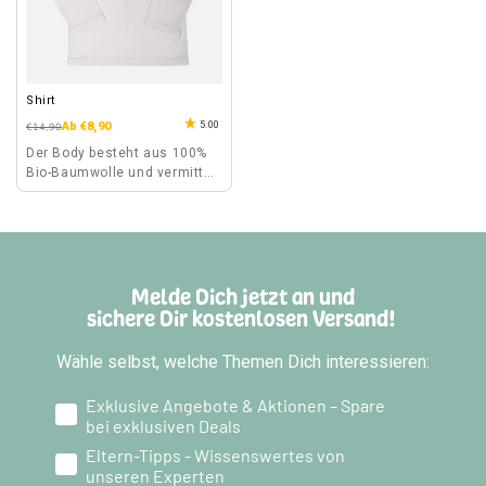
Shirt
5.00
Normaler
Verkaufspreis
Ab €8,90
€14,90
Preis
Der Body besteht aus 100%
Bio-Baumwolle und vermittelt
ein angenehmes
Tragegefühl.
Melde Dich jetzt an und
sichere Dir kostenlosen Versand!
Wähle selbst, welche Themen Dich interessieren:
Exklusive Angebote & Aktionen – Spare
bei exklusiven Deals
Eltern-Tipps - Wissenswertes von
unseren Experten