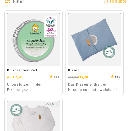
Filter
3 Produkte
Rotznäschen-Pad
Kissen
Normaler
4.86
5.00
AB €7,70
Normaler
Verkaufspreis
€17,90
€22,70
Preis
Preis
Unterstützen in der
Das Kissen enthält ein
Erkältungszeit
Hirsespreu-Inlett, welches für
den besonderen
Wellnessmoment separat
0-1,5 J.
erwärmt werden kann.