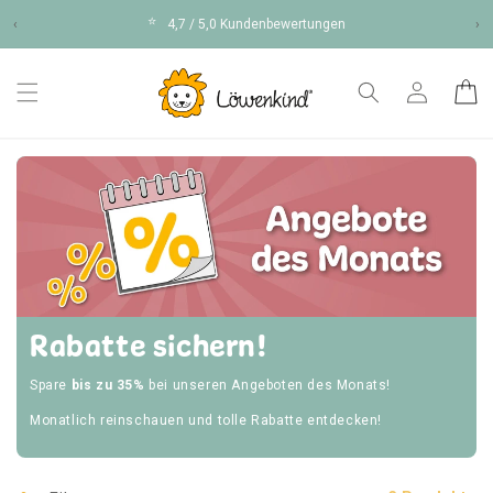
Direkt
⭐
zum
‹
4,7 / 5,0 Kundenbewertungen
›
Inhalt
Einloggen
Warenko
Rabatte sichern!
Spare
bis zu 35%
bei unseren Angeboten des Monats!
Monatlich reinschauen und tolle Rabatte entdecken!