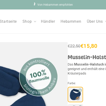
🤰
Von Hebammen empfohlen
Startseite
Shop
Händler
Hebammen
Über Uns
€15,80
€22,50
Normaler
Verkaufspreis
Preis
Musselin-Hals
Das
Musselin-Halstuch i
geeignet und enthält eine 
Kräuterpads
Farbe: