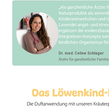
„Als ganzheitliche Ärztin
Naturprodukte als sinnvol
Kinderwehwehchen und Unr
Lavendel angst- und stres
ergänzen die evidenzbasi
integrativen Konzepts san
kindlichen Organismus för
Dr. med. Celine Schlager
Ärztin für ganzheitliche Famili