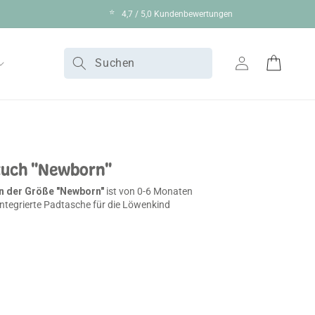
⭐
4,7 / 5,0 Kundenbewertungen
Suchen
Einloggen
Warenkorb
tuch "Newborn"
n der Größe "Newborn"
ist von 0-6 Monaten
integrierte Padtasche für die Löwenkind