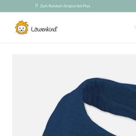
Direkt
🛒
Zum Rundum-Sorglos-Set-Plus
zum
Inhalt
Zu
Produktinformationen
springen