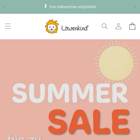
Direkt
🤰
zum
‹
Von Hebammen empfohlen
›
Inhalt
Einloggen
Warenko