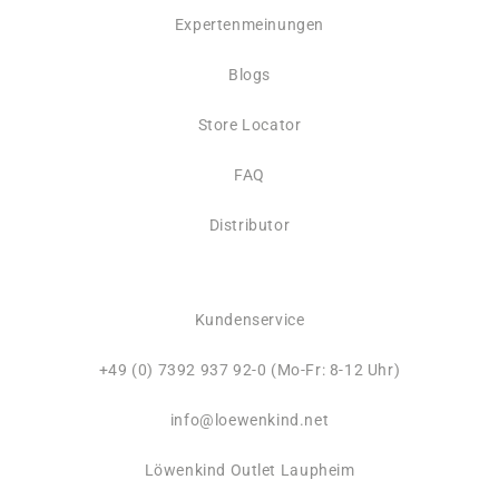
Expertenmeinungen
Blogs
Store Locator
FAQ
Distributor
4,7
Rating
3.449
Bewertungen
Kundenservice
+49 (0) 7392 937 92-0 (Mo-Fr: 8-12 Uhr)
Versand & Lieferung
info@loewenkind.net
Liefermethoden
Löwenkind Outlet Laupheim
Postdienst