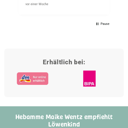
vor einer Woche
vor
Pause
Erhältlich bei:
Hebamme Maike Wentz empfiehlt
Löwenkind