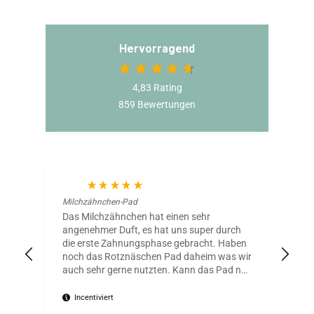
Hervorragend
4,83
Rating
859
Bewertungen
Silvi
Le
Milchzähnchen-Pad
Mil
Das Milchzähnchen hat einen sehr
Tol
angenehmer Duft, es hat uns super durch
Anw
die erste Zahnungsphase gebracht. Haben
sch
noch das Rotznäschen Pad daheim was wir
Zah
auch sehr gerne nutzten. Kann das Pad nur
bes
weiterempfehlen der aktuell mit dem
Zahnen zu kämpfen hat. :)
Incentiviert