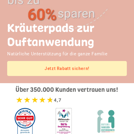
Kräuterpads zur
Duftanwendung
Natürliche Unterstützung für die ganze Familie
Jetzt Rabatt sichern!
Über 350.000 Kunden vertrauen uns!
★
★
★
★
★
4,7