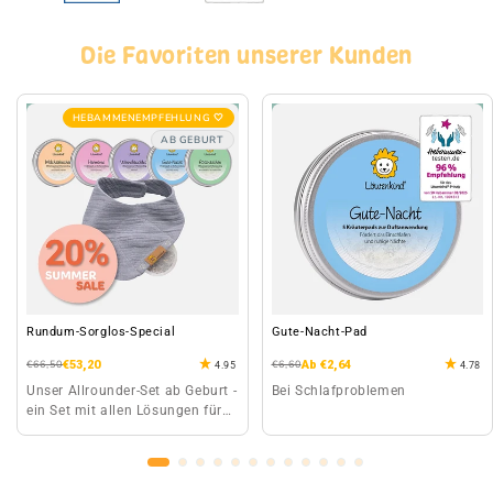
Die Favoriten unserer Kunden
HEBAMMENEMPFEHLUNG 🤍
AB GEBURT
Rundum-Sorglos-Special
Gute-Nacht-Pad
Normaler
Verkaufspreis
€53,20
Normaler
Verkaufspreis
Ab €2,64
€66,50
€6,60
4.95
4.78
Preis
Preis
Unser Allrounder-Set ab Geburt -
Bei Schlafproblemen
ein Set mit allen Lösungen für
Kinder-Wehwehchen.