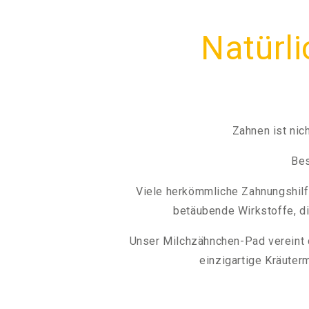
Natürl
Zahnen ist nic
Bes
Viele herkömmliche Zahnungshilfe
betäubende Wirkstoffe, d
Unser Milchzähnchen-Pad vereint d
einzigartige Kräuter