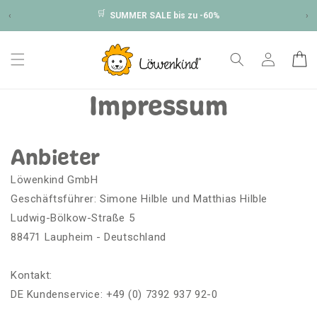
Direkt
🛒
zum
‹
SUMMER SALE bis zu -60%
›
Inhalt
Einloggen
Warenko
Impressum
Anbieter
Löwenkind GmbH
Geschäftsführer: Simone Hilble und Matthias Hilble
Ludwig-Bölkow-Straße 5
88471 Laupheim - Deutschland
Kontakt:
DE Kundenservice:
+49 (0) 7392 937 92-0